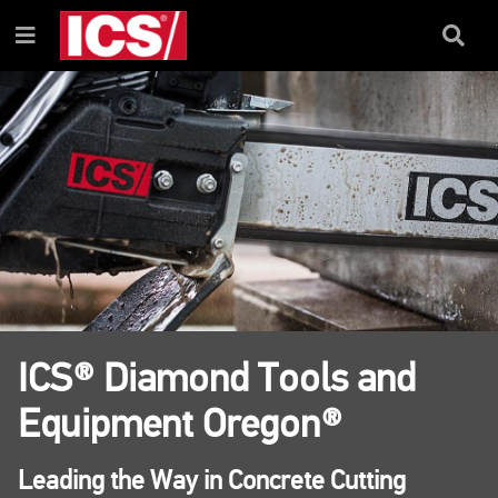
ZUM
ZUM
INHALT
NAVIGATIONSMENÜ
Suchfel
Menü
ICS® Diamond Tools and
Equipment Oregon®
Leading the Way in Concrete Cutting