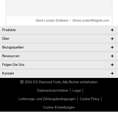
Store Locator Software
©
StoreLocatorWidgets.com
Produkte
Über
Bezugsquellen
Ressourcen
Folgen Sie Uns
Kontakt
2026
ICS Diamond Tools.
Alle Rechte vorbehalten
Datenschutzrichtlinie
Legal
Lieferungs- und Zahlungsbedingungen
Cookie Policy
Cookie-Einstellungen