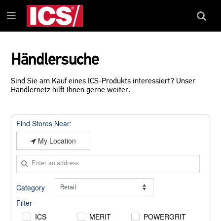
ZUM
ZUM
INHALT
NAVIGATIONSMENÜ
Suchfel
Menü
Händlersuche
Sind Sie am Kauf eines ICS-Produkts interessiert? Unser
Händlernetz hilft Ihnen gerne weiter.
Find Stores Near:
My Location
Category
Filter
ICS
MERIT
POWERGRIT