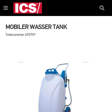
ZUM
ZUM
INHALT
NAVIGATIONSMENÜ
Suchfel
Menü
MOBILER WASSER TANK
Teilenummer 655707