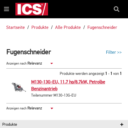
ZUM
ZUM
INHALT
NAVIGATIONSMENÜ
Suchfel
Menü
Startseite
Produkte
Alle Produkte
Fugenschneider
Fugenschneider
Filter
>>
Anzeigen nach
Produkte werden angezeigt
1
-
1
von
1
M130-13G-EU, 11.7 hp/8.7kW, Petrolbe
Benzinantrieb
Teilenummer M130-13G-EU
Anzeigen nach
Produkte