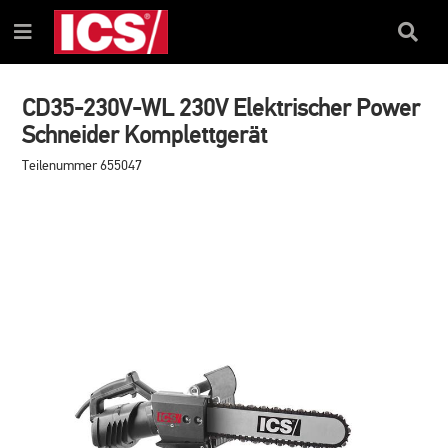
ZUM
ZUM
INHALT
NAVIGATIONSMENÜ
Suchfel
Menü
CD35-230V-WL 230V Elektrischer Power
Schneider Komplettgerät
Teilenummer 655047