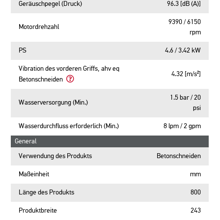
Geräuschpegel
Geräuschpegel (Druck)
96.3 [dB (A)]
(Strom)
9390 / 6150
Motordrehzahl
rpm
PS
4.6 / 3.42 kW
Vibration des vorderen Griffs, ahv eq
4.32 [m/s²]
Betonschneiden
Learn
More
1.5 bar / 20
Wasserversorgung (Min.)
About
psi
Vibration
des
Wasserdurchfluss erforderlich (Min.)
8 lpm / 2 gpm
vorderen
Griffs,
General
ahv
Verwendung des Produkts
Betonschneiden
eq
Betonschneiden
Maßeinheit
mm
Länge des Produkts
800
Produktbreite
243