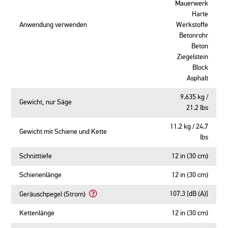
Mauerwerk
Harte
Anwendung verwenden
Werkstoffe
Betonrohr
Beton
Ziegelstein
Block
Asphalt
9.635 kg /
Gewicht, nur Säge
21.2 lbs
11.2 kg / 24.7
Gewicht mit Schiene und Kette
lbs
Schnitttiefe
12 in (30 cm)
Schienenlänge
12 in (30 cm)
107.3 [dB (A)]
Geräuschpegel (Strom)
Learn
More
Kettenlänge
12 in (30 cm)
About